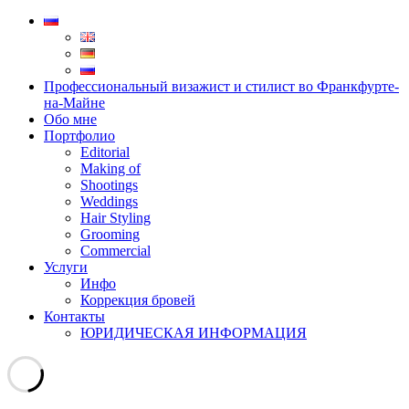
Профессиональный визажист и стилист во Франкфурте-
на-Майне
Обо мне
Портфолио
Editorial
Making of
Shootings
Weddings
Hair Styling
Grooming
Commercial
Услуги
Инфо
Коррекция бровей
Контакты
ЮРИДИЧЕСКАЯ ИНФОРМАЦИЯ