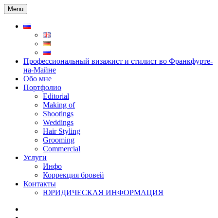
Skip
Menu
to
content
Профессиональный визажист и стилист во Франкфурте-
на-Майне
Обо мне
Портфолио
Editorial
Making of
Shootings
Weddings
Hair Styling
Grooming
Commercial
Услуги
Инфо
Коррекция бровей
Контакты
ЮРИДИЧЕСКАЯ ИНФОРМАЦИЯ
Instagram
Facebook