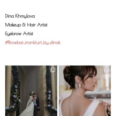
Dina Khmylova
Makeup & Hair Artist
Eyebrow Artist
#browbar_frankfurt_by_dinak