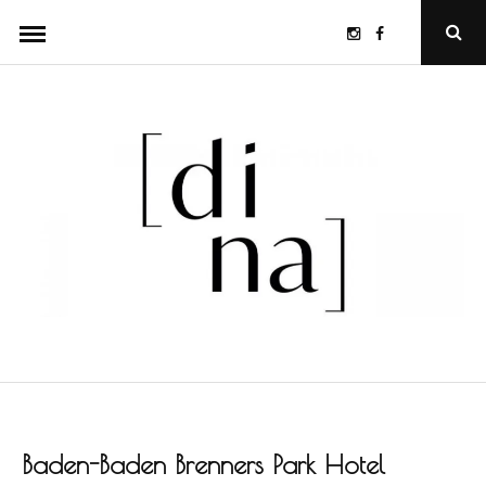
Skip
Instagram
Facebook
Ope
to
Sear
Popu
content
Baden-Baden Brenners Park Hotel