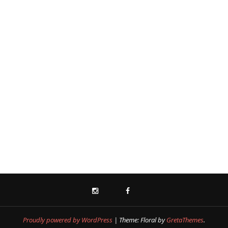
INSTAGRAM
FACEBOOK
Proudly powered by WordPress
|
Theme: Floral by
GretaThemes
.