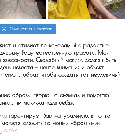
Подписаться в Instagram
жист и стилист по волосам. Я с радостью
одчеркну Вашу естественную красоту. Моя
 невесомости. Свадебный макияж должен быть
 день невеста – центр внимания и объект
и силы в образ, чтобы создать тот неуловимый
рние образы, творю на съемках и помогаю
нкостям макияжа «для себя».
ика
гарантирует Вам натуральную, в то же
ы можете следить за моими «бровными»
y_dinak
.