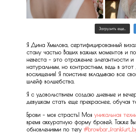
Загрузить еще...
Я Дина Хмылова, сертифицированный виза
стану частью Ваших важных моментов и п
невеста – это отражение элегантности и
натуральным, но контрастным, ведь в этот
восхищения! Я поистине вкладываю все сво
шлейф волшебства.
Я с удовольствием создаю дневные и вече
девушкам стать еще прекраснее, обучая то
Брови – моя страсть! Моя
уникальная техн
время аккуратную форму бровей. Также В
обновлениями по тегу
#browbar_frankfurt_b