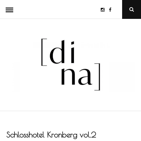
Skip
Instagram
Facebook
Ope
to
Sear
Popu
content
Schlosshotel Kronberg vol.2